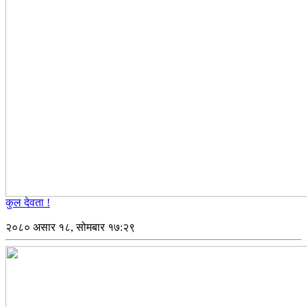
कुल देवता !
२०८० असार १८, सोमबार १७:२९