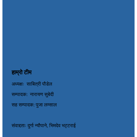
हाम्रो टीम
अध्यक्षः साबित्री पौडेल
सम्पादक: नारायण सुबेदी
सह सम्पादक: पुजा लम्साल
संवाद्दताः दुर्गा न्यौपाने, भिमदेव भट्टराई