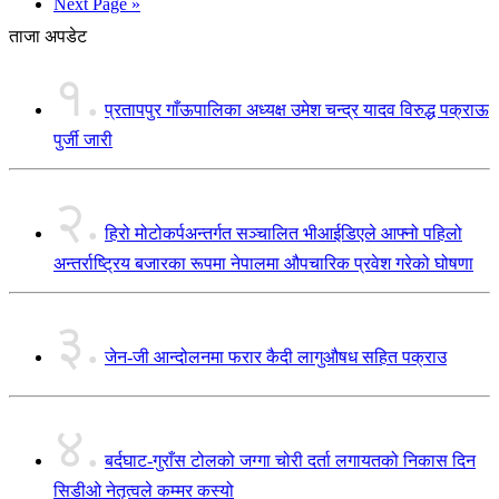
Next Page »
ताजा अपडेट
१.
प्रतापपुर गाँऊपालिका अध्यक्ष उमेश चन्द्र यादव विरुद्ध पक्राऊ
पुर्जी जारी
२.
हिरो मोटोकर्पअन्तर्गत सञ्चालित भीआईडिएले आफ्नो पहिलो
अन्तर्राष्ट्रिय बजारका रूपमा नेपालमा औपचारिक प्रवेश गरेको घोषणा
३.
जेन-जी आन्दोलनमा फरार कैदी लागुऔषध सहित पक्राउ
४.
बर्दघाट-गुराँस टोलको जग्गा चोरी दर्ता लगायतको निकास दिन
सिडीओ नेतृत्वले कम्मर कस्यो