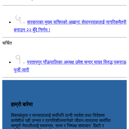
५.
सरकारका मुख्य सचिपको आह्वान! सेवाप्रवाहलाई नागरिकमैत्री
बनाउन २२ बुँदे निर्णय !
चर्चित
१.
प्रतापपुर गाँऊपालिका अध्यक्ष उमेश चन्द्र यादव विरुद्ध पक्राऊ
पुर्जी जारी
हाम्रो बारेमा
बिश्वबंधुत्त्व र मानवतालाई सर्वोपरि ठानी स्वदेश तथा विदेशमा
कर्मशील रही उन्नत र प्रगतिशीलमार्गको जीवन-यात्रामा समर्पित
सम्पूर्ण नेपालीलाई स्वतन्त्र, सत्य र निष्पक्ष समाचार छिटो र