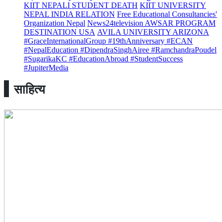
KIIT NEPALI STUDENT DEATH
KIIT UNIVERSITY
NEPAL INDIA RELATION
Free Educational Consultancies'
Organization Nepal
News24television AWSAR PROGRAM
DESTINATION USA
AVILA UNIVERSITY ARIZONA
#GraceInternationalGroup #19thAnniversary #ECAN
#NepalEducation #DipendraSinghAiree #RamchandraPoudel
#SugarikaKC #EducationAbroad #StudentSuccess
#JupiterMedia
साहित्य