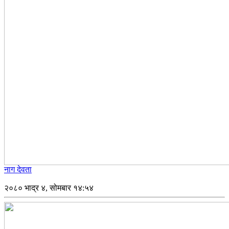
नाग देवता
२०८० भाद्र ४, सोमबार १४:५४