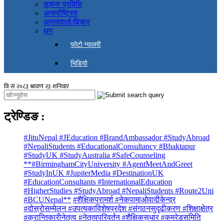
सूचना प्रविधि
अन्तर्राष्ट्रिय
अन्तरवार्ता/विचार
थप
फोटो ग्यालरी
भिडियो
ट्रेण्डिङ
:
#JituNepal #JEducation #BrandAmbassador #StudyAbroad
#NepaliStudents #EducationalConsultancy #Bhaktapur
#StudyUK #StudyAustralia #SafeCounseling
**#BirminghamCityUniversity #AgentMeetAndGreet
#StudyInUK #JupiterMedia #DestinationUK
#EducationConsultants #InternationalEducation
#HigherStudies #StudyAbroad #NepaliStudents #Route2Uni
#BCUNepal**
#शैक्षिकपरामर्श #नेकपामाओवादीकेन्द्र
#दोस्रोसम्मेलन #उपत्यकाविशेषप्रदेश #संगठनसुदृढीकरण #शिक्षाक्षेत्र
#क्रान्तिकारीनेतृत्व #नेतृत्वपरिवर्तन #शैक्षिकसुधार #कमरेडसमिति