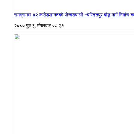
रामग्राममा ४२ करोड़लागतको पोखरापाली ~पण्डितपुर बौद्ध मार्ग निर्माण कार
२०८० पुष ३, मंगलवार ०८:२१