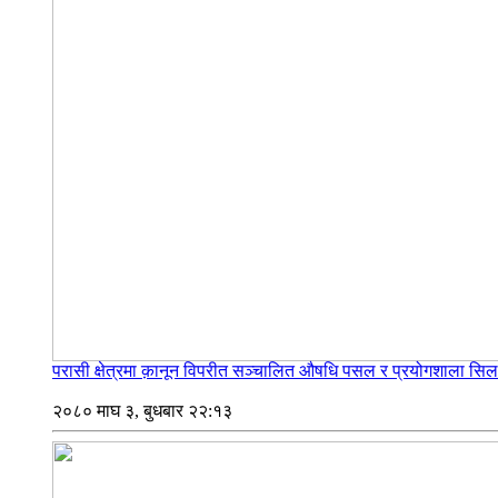
परासी क्षेत्रमा क़ानून विपरीत सञ्चालित औषधि पसल र प्रयोगशाला सिल
२०८० माघ ३, बुधबार २२:१३