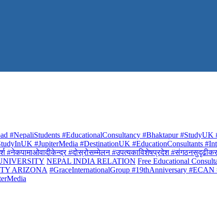
ad #NepaliStudents #EducationalConsultancy #Bhaktapur #StudyUK #
udyInUK #JupiterMedia #DestinationUK #EducationConsultants #Inte
र्श #नेकपामाओवादीकेन्द्र #दोस्रोसम्मेलन #उपत्यकाविशेषप्रदेश #संगठनसुदृढीकरण #शि
 UNIVERSITY
NEPAL INDIA RELATION
Free Educational Consult
ITY ARIZONA
#GraceInternationalGroup #19thAnniversary #ECAN
terMedia