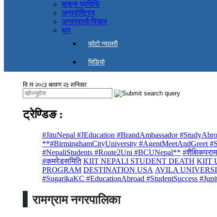
सूचना प्रविधि
अन्तर्राष्ट्रिय
अन्तरवार्ता/विचार
थप
फोटो ग्यालरी
भिडियो
ट्रेण्डिङ
:
#JituNepal #JEducation #BrandAmbassador #StudyAbro
**#BirminghamCityUniversity #AgentMeetAndGreet #St
#NepaliStudents #Route2Uni #BCUNepal**
#शैक्षिकपराम
#कमरेडसमिति
KIIT NEPALI STUDENT DEATH
KIIT
PROGRAM
DESTINATION USA
AVILA UNIVERS
#SugarikaKC #EducationAbroad #StudentSuccess #Jupi
रामग्राम नगरपालिका