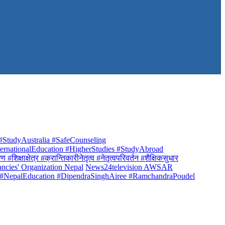
StudyAustralia #SafeCounseling
rnationalEducation #HigherStudies #StudyAbroad
क्षाक्षेत्र #क्रान्तिकारीनेतृत्व #नेतृत्वपरिवर्तन #शैक्षिकसुधार
ancies' Organization Nepal
News24television AWSAR
 #NepalEducation #DipendraSinghAiree #RamchandraPoudel